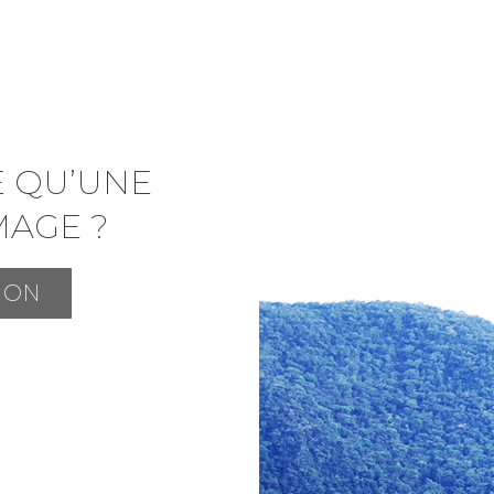
E QU’UNE
MAGE ?
ION